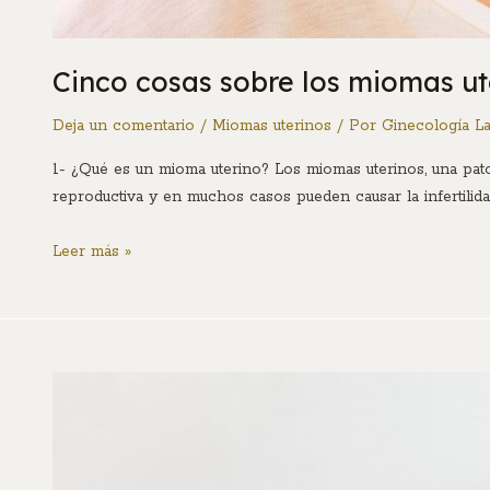
Cinco cosas sobre los miomas ut
Deja un comentario
/
Miomas uterinos
/ Por
Ginecología L
1- ¿Qué es un mioma uterino? Los miomas uterinos, una pat
reproductiva y en muchos casos pueden causar la infertilid
Leer más »
¿Existe
una
relación
entre