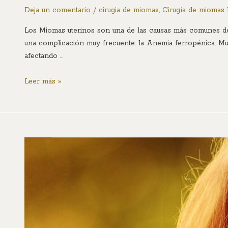
Deja un comentario
/
cirugia de miomas
,
Cirugía de miomas 
Los Miomas uterinos son una de las causas más comunes de
una complicación muy frecuente: la Anemia ferropénica. Mu
afectando …
Leer más »
Cinco
cosas
sobre
los
miomas
uterinos