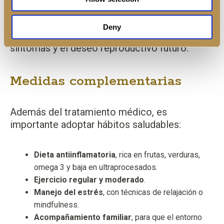
El enfoque debe ser
personalizado y
Deny
multidisciplinario
, considerando la edad, los
síntomas y el deseo reproductivo futuro.
Medidas complementarias
Además del tratamiento médico, es
importante adoptar hábitos saludables:
Dieta antiinflamatoria
, rica en frutas, verduras,
omega 3 y baja en ultraprocesados.
Ejercicio regular y moderado
.
Manejo del estrés
, con técnicas de relajación o
mindfulness.
Acompañamiento familiar
, para que el entorno