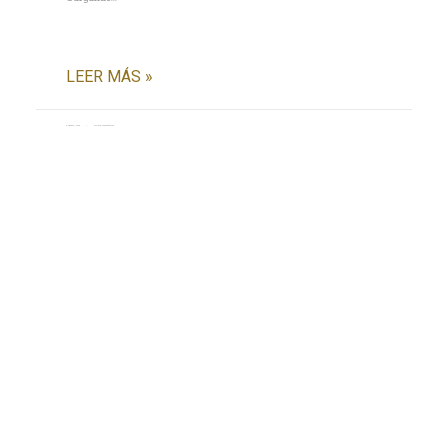
LEER MÁS »
6 agosto, 2026
No hay comentarios