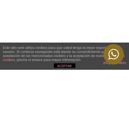
Este sitio web utiliza cookies para que usted tenga la mejor experiencia de
usuario. Si continúa navegando está dando su consentimiento para la
aceptación de las mencionadas cookies y la aceptación de nuestra
política de
cookies
, pinche el enlace para mayor información.
plugin cookies
ACEPTAR