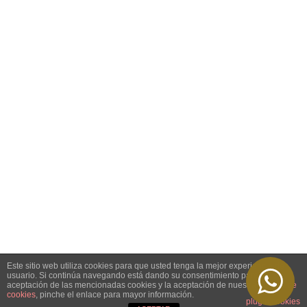
Este sitio web utiliza cookies para que usted tenga la mejor experiencia de
usuario. Si continúa navegando está dando su consentimiento para la
aceptación de las mencionadas cookies y la aceptación de nuestra
política de
cookies
, pinche el enlace para mayor información.
plugin cookies