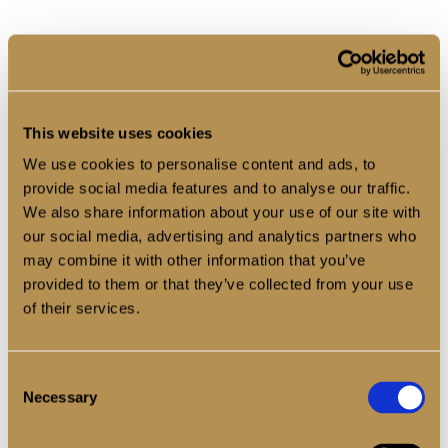
Ovarios
Útero
Intestino
Trompas
This website uses cookies
We use cookies to personalise content and ads, to
queden fusionados entre sí.
provide social media features and to analyse our traffic.
We also share information about your use of our site with
La anatomía normal desaparece, aumentando
our social media, advertising and analytics partners who
la dificultad quirúrgica.
may combine it with other information that you’ve
provided to them or that they’ve collected from your use
of their services.
2. Afectación intestinal o urinaria
Cuando la endometriosis invade:
Consent
Necessary
Intestino
Selection
Vejiga