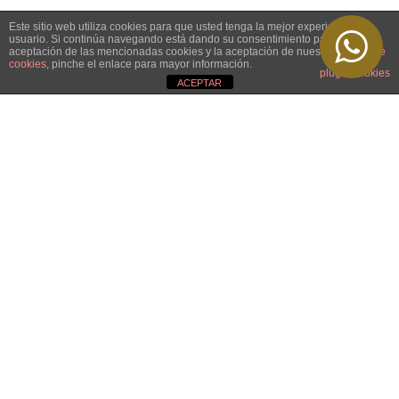
Este sitio web utiliza cookies para que usted tenga la mejor experiencia de
usuario. Si continúa navegando está dando su consentimiento para la
aceptación de las mencionadas cookies y la aceptación de nuestra
política de
cookies
, pinche el enlace para mayor información.
plugin cookies
ACEPTAR