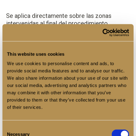
Se aplica directamente sobre las zonas
intervenidas al final del procedimiento.
Cómo actúa el ácido
hialurónico en la prevención
This website uses cookies
de adherencias
We use cookies to personalise content and ads, to
Su mecanismo es principalmente físico:
provide social media features and to analyse our traffic.
We also share information about your use of our site with
our social media, advertising and analytics partners who
Forma una película protectora entre los tejidos
may combine it with other information that you’ve
Reduce el contacto directo entre superficies
provided to them or that they’ve collected from your use
lesionadas
of their services.
Disminuye la fricción
Facilita una cicatrización más ordenada
Consent
Con el tiempo, el organismo lo reabsorbe de
Necessary
Selection